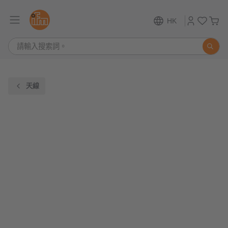
HK
天線