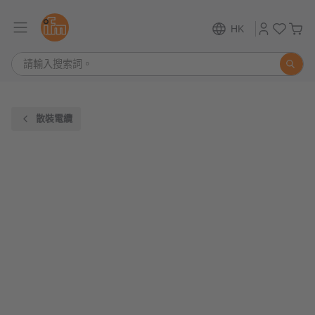
HK
散裝電纜