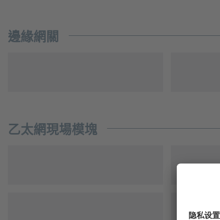
邊緣網關
乙太網現場模塊