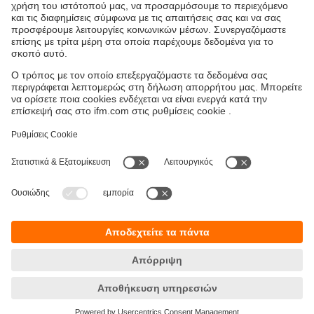
Βιωσιμότητα
Δήλωση Προστασίας Δεδομένων
Όροι και προϋποθέσεις
Προσβασιμότητα
Τοποθεσίες (EN)
Responsible Disclosure
Cookies
ifm electronic Μονοπρόσωπη ΕΠΕ
Ανδρέα Παπανδρέου 29
15124 Αμαρούσιο
ΑΡ. ΓΕΜΗ: 7471501000
Τηλέφωνο:
210 - 61 80 090
email:
info.gr@ifm.com
© ifm electronic gmbh
2026