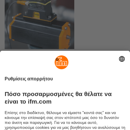
Τρέχον φυλλάδιο
Λήψη PDF (0,41 MB)
ο νέος έξυπνος αισθητήρας βαλβίδας