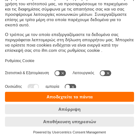
Βιωσιμότητα
Δήλωση Προστασίας Δεδομένων
Όροι και προϋποθέσεις
Προσβασιμότητα
Τοποθεσίες (EN)
Responsible Disclosure
Cookies
ifm electronic Μονοπρόσωπη ΕΠΕ
Ανδρέα Παπανδρέου 29
15124 Αμαρούσιο
ΑΡ. ΓΕΜΗ: 7471501000
Τηλέφωνο:
210 - 61 80 090
email:
info.gr@ifm.com
© ifm electronic gmbh
2026