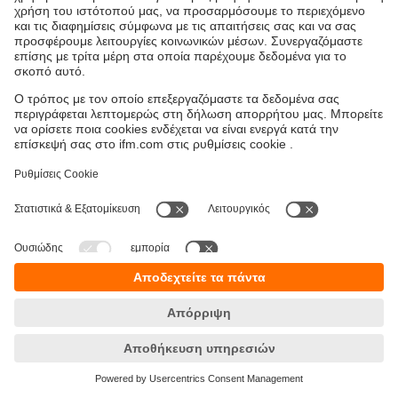
Βιωσιμότητα
Δήλωση Προστασίας Δεδομένων
Όροι και προϋποθέσεις
Προσβασιμότητα
Τοποθεσίες (EN)
Responsible Disclosure
Cookies
ifm electronic Μονοπρόσωπη ΕΠΕ
Ανδρέα Παπανδρέου 29
15124 Αμαρούσιο
ΑΡ. ΓΕΜΗ: 7471501000
Τηλέφωνο:
210 - 61 80 090
email:
info.gr@ifm.com
© ifm electronic gmbh
2026