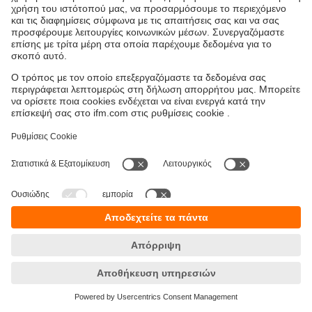
Βιωσιμότητα
Δήλωση Προστασίας Δεδομένων
Όροι και προϋποθέσεις
Προσβασιμότητα
Τοποθεσίες (EN)
Responsible Disclosure
Cookies
ifm electronic Μονοπρόσωπη ΕΠΕ
Ανδρέα Παπανδρέου 29
15124 Αμαρούσιο
ΑΡ. ΓΕΜΗ: 7471501000
Τηλέφωνο:
210 - 61 80 090
email:
info.gr@ifm.com
© ifm electronic gmbh
2026