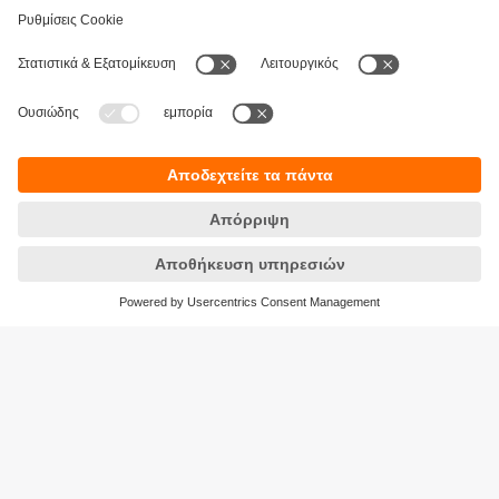
Βιωσιμότητα
Δήλωση Προστασίας Δεδομένων
Όροι και προϋποθέσεις
Προσβασιμότητα
Τοποθεσίες (EN)
Responsible Disclosure
Cookies
ifm electronic Μονοπρόσωπη ΕΠΕ
Ανδρέα Παπανδρέου 29
15124 Αμαρούσιο
ΑΡ. ΓΕΜΗ: 7471501000
Τηλέφωνο:
210 - 61 80 090