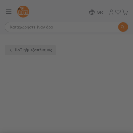
GR
IIoT η/μ εξοπλισμός