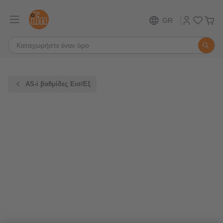
GR
AS-i βαθμίδες Εισ/Εξ