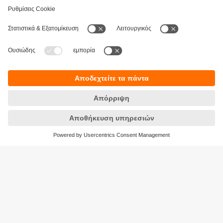
Βιωσιμότητα
Δήλωση Προστασίας Δεδομένων
Όροι και προϋποθέσεις
Προσβασιμότητα
Τοποθεσίες (EN)
Responsible Disclosure
Cookies
ifm electronic Μονοπρόσωπη ΕΠΕ
Ανδρέα Παπανδρέου 29
15124 Αμαρούσιο
ΑΡ. ΓΕΜΗ: 7471501000
Τηλέφωνο:
210 - 61 80 090