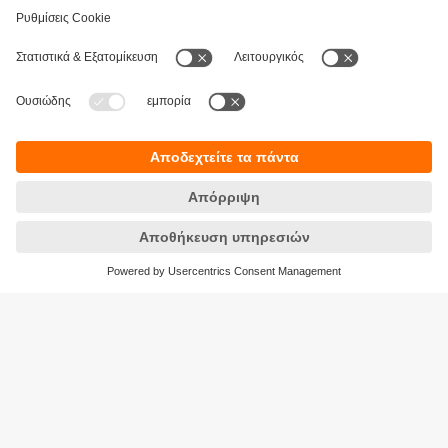
Βιωσιμότητα
Δήλωση Προστασίας Δεδομένων
Όροι και προϋποθέσεις
Προσβασιμότητα
Τοποθεσίες (EN)
Responsible Disclosure
Cookies
ifm electronic Μονοπρόσωπη ΕΠΕ
Ανδρέα Παπανδρέου 29
15124 Αμαρούσιο
ΑΡ. ΓΕΜΗ: 7471501000
Τηλέφωνο:
210 - 61 80 090