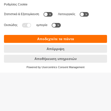
Βιωσιμότητα
Δήλωση Προστασίας Δεδομένων
Όροι και προϋποθέσεις
Προσβασιμότητα
Τοποθεσίες (EN)
Responsible Disclosure
Cookies
ifm electronic Μονοπρόσωπη ΕΠΕ
Ανδρέα Παπανδρέου 29
15124 Αμαρούσιο
ΑΡ. ΓΕΜΗ: 7471501000
Τηλέφωνο:
210 - 61 80 090