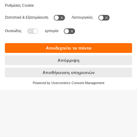
Βιωσιμότητα
Δήλωση Προστασίας Δεδομένων
Όροι και προϋποθέσεις
Προσβασιμότητα
Τοποθεσίες (EN)
Responsible Disclosure
Cookies
ifm electronic Μονοπρόσωπη ΕΠΕ
Ανδρέα Παπανδρέου 29
15124 Αμαρούσιο
ΑΡ. ΓΕΜΗ: 7471501000
Τηλέφωνο:
210 - 61 80 090