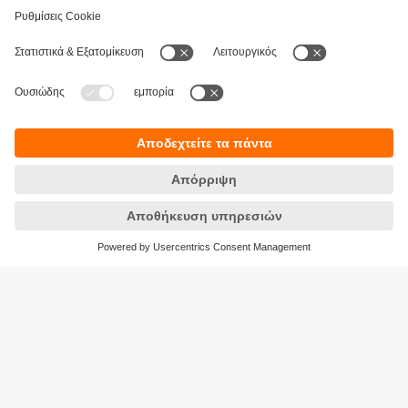
Βιωσιμότητα
Δήλωση Προστασίας Δεδομένων
Όροι και προϋποθέσεις
Προσβασιμότητα
Τοποθεσίες (EN)
Responsible Disclosure
Cookies
ifm electronic Μονοπρόσωπη ΕΠΕ
Ανδρέα Παπανδρέου 29
15124 Αμαρούσιο
ΑΡ. ΓΕΜΗ: 7471501000
Τηλέφωνο:
210 - 61 80 090