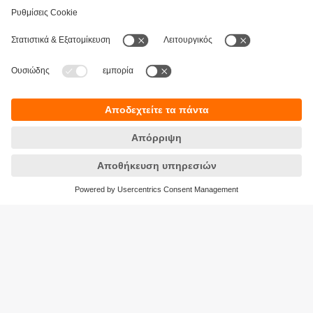
Βιωσιμότητα
Δήλωση Προστασίας Δεδομένων
Όροι και προϋποθέσεις
Προσβασιμότητα
Τοποθεσίες (EN)
Responsible Disclosure
Cookies
ifm electronic Μονοπρόσωπη ΕΠΕ
Ανδρέα Παπανδρέου 29
15124 Αμαρούσιο
ΑΡ. ΓΕΜΗ: 7471501000
Τηλέφωνο:
210 - 61 80 090