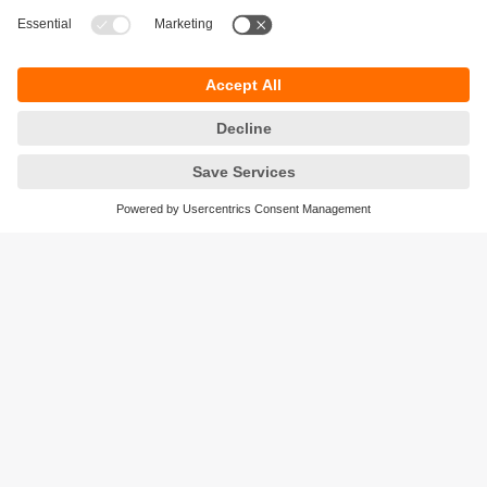
Localisation
Toujours parfaitement orienté : pour un flux de
marchandises efficace avec les robots mobiles
Durabilité
Protection des données
Conditions générales de vente
Accessibilité
Conditions de garantie
Responsible Disclosure
Sites (EN)
Cookies