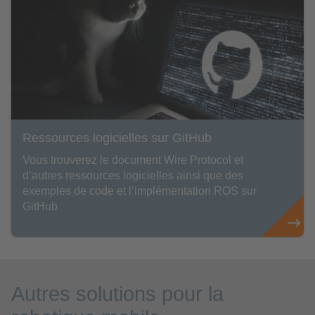
Ressources logicielles sur GitHub
Vous trouverez le document Wire Protocol et
d’autres ressources logicielles ainsi que des
exemples de code et l’implémentation ROS sur
GitHub
Autres solutions pour la