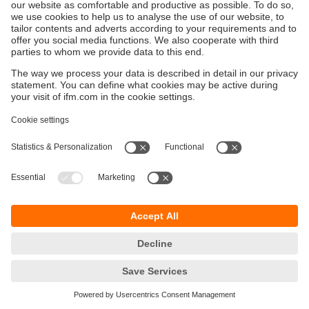
Durabilité
Protection des données
Conditions générales de vente
Accessibilité
Conditions de garantie
Responsible Disclosure
Sites (EN)
Cookies
ifm electronic - Siège social
ifm electronic s.a.s
Savoie technolac - B.P. 70226
45 avenue du lac du Bourget
73374 LE BOURGET DU LAC CEDEX
Téléphone
09 70 15 30 01
email
info.fr@ifm.com
© ifm electronic gmbh
2026