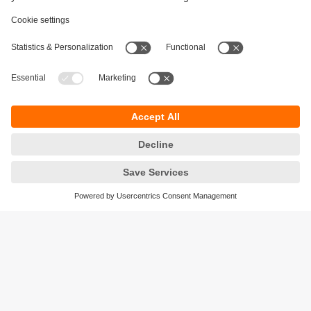
Durabilité
Accessibilité
Conditions générales de vente
Responsible Disclosure
Conditions de garantie
Cookies
Sites (EN)
ifm electronic - Siège social
ifm electronic s.a.s
Savoie technolac - B.P. 70226
45 avenue du lac du Bourget
73374 LE BOURGET DU LAC CEDEX