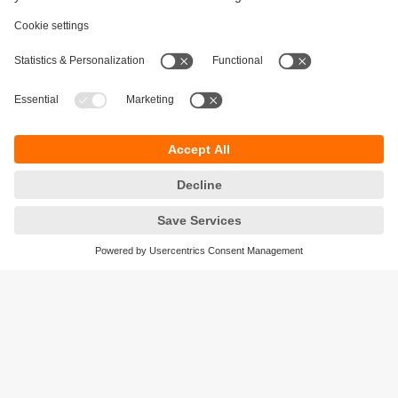
Durabilité
Protection des données
Conditions générales de vente
Accessibilité
Conditions de garantie
Responsible Disclosure
Sites (EN)
Cookies
ifm electronic - Siège social
ifm electronic s.a.s
Savoie technolac - B.P. 70226
45 avenue du lac du Bourget
73374 LE BOURGET DU LAC CEDEX