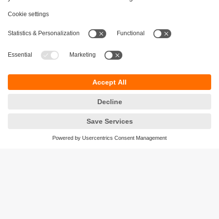
Durabilité
Protection des données
Conditions générales de vente
Accessibilité
Conditions de garantie
Responsible Disclosure
Sites (EN)
Cookies
ifm electronic - Siège social
ifm electronic s.a.s
Savoie technolac - B.P. 70226
45 avenue du lac du Bourget
73374 LE BOURGET DU LAC CEDEX