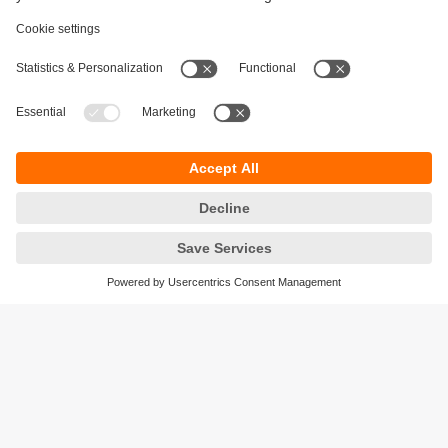
Durabilité
Protection des données
Conditions générales de vente
Accessibilité
Conditions de garantie
Responsible Disclosure
Sites (EN)
Cookies
ifm electronic - Siège social
ifm electronic s.a.s
Savoie technolac - B.P. 70226
45 avenue du lac du Bourget
73374 LE BOURGET DU LAC CEDEX