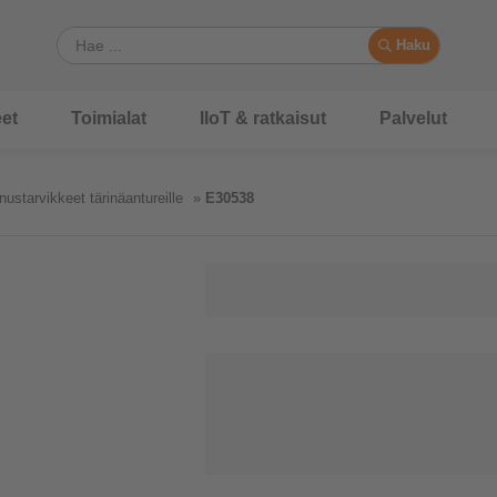
Haku
et
Toimialat
IIoT & ratkaisut
Palvelut
ustarvikkeet tärinäantureille
E30538