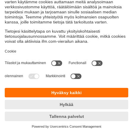
Kestävä kehitys
Yksityisyyskäytäntö
Termit ja ehdot
Esteettömyys
Takuupolitiikka
Responsible Disclosure
Sijainnit (EN)
Cookies
ifm electronic Oy
Naulakatu 3
33100 Tampere
Phone
+358 9 424 55 805
email
info.fi@ifm.com
© ifm electronic gmbh
2026