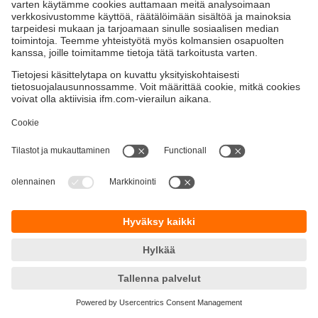
Kestävä kehitys
Yksityisyyskäytäntö
Termit ja ehdot
Esteettömyys
Takuupolitiikka
Responsible Disclosure
Sijainnit (EN)
Cookies
ifm electronic Oy
Naulakatu 3
33100 Tampere
Phone
+358 9 424 55 805
email
info.fi@ifm.com
© ifm electronic gmbh
2026