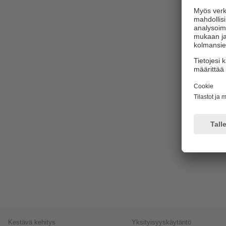
Kestävä kehitys
Yksityisyyskäytäntö