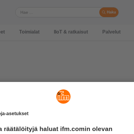
Haku
et
Toimialat
IIoT & ratkaisut
Palvelut