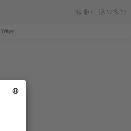
FI
Yritys