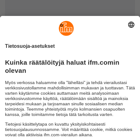
Toimilaitteet, kohteet, magneetit ja
tunnisteet
Tutustu ifm:n kattavaan valikoimaan
teollisuusautomaatioratkaisuihin soveltuvia toimilaitteita,
tunnistuskiekkoja, magneetteja ja tunnisteita. RFID-
järjestelmien korkealuokkaiset ID-tunnisteet (125 kHz,
13,56 MHz ja UHF) ja koodattujen turva-antureiden
erikoiskäyttölaitteet varmistavat maksimaalisen
luotettavuuden vaativissa teollisuusympäristöissä.
Induktiivisten antureiden rajakytkinvarusteista tarkkoihin
tunnistuskiekkoihin ja vaimennusmagneetteihin - valitse
optimaalinen ratkaisu sovellukseesi.