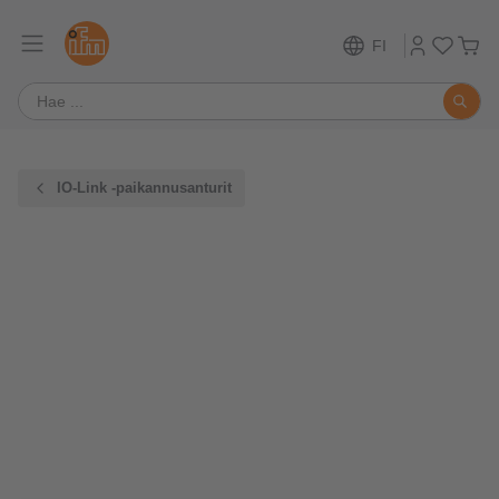
FI
IO-Link -paikannusanturit