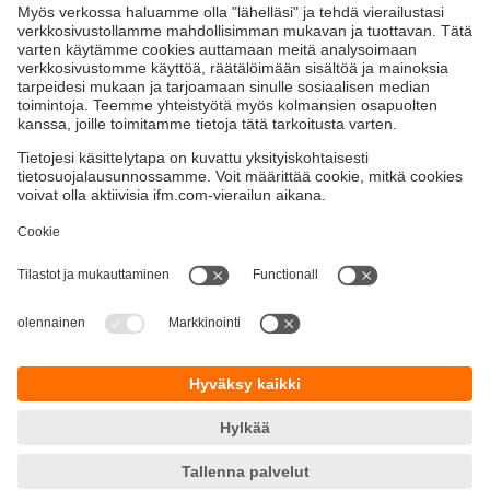
etäisyyden pinnasta heijastuvan valon avulla.
Teollisuuskäyttöön tarkoitetuissa antureissa on testattava
täydellisyys, asetettava määrät ja lajiteltava kohteet.
Liikkuvassa kalustossa käytettäväksi tarkoitetuissa
antureissa on erinomainen iskun- ja tärinänkestävyys.
Kestävä kehitys
Yksityisyyskäytäntö
Termit ja ehdot
Esteettömyys
Takuupolitiikka
Responsible Disclosure
Sijainnit (EN)
Cookies
ifm electronic Oy
Naulakatu 3
33100 Tampere
Phone
+358 9 424 55 805
email
info.fi@ifm.com