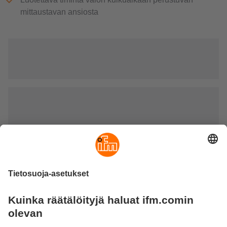
mittaustavan ansiosta
3D-anturit
Optoelektroniset 3D-anturit sopivat monenlaisiin
sovellutuksiin, kuten esimerkiksi tilavuuden, etäisyyden ja
pinnankorkeuden määrittämiseen. Ne mittaavat anturin ja
sen lähettyvillä olevan pinnan etäisyyttä pisteillä valon
kulkuajan mittausmenetelmällä. Laitteet valaisevat
näkymän sisäisellä infrapunavalonlähteellä ja laskevat