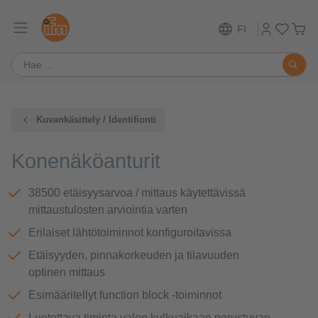
FI
Kuvankäsittely / Identifionti
Konenäköanturit
38500 etäisyysarvoa / mittaus käytettävissä
mittaustulosten arviointia varten
Erilaiset lähtötoiminnot konfiguroitavissa
Etäisyyden, pinnakorkeuden ja tilavuuden
optinen mittaus
Esimääritellyt function block -toiminnot
Luotettava timinta valon kulkuaikaan perustuvan