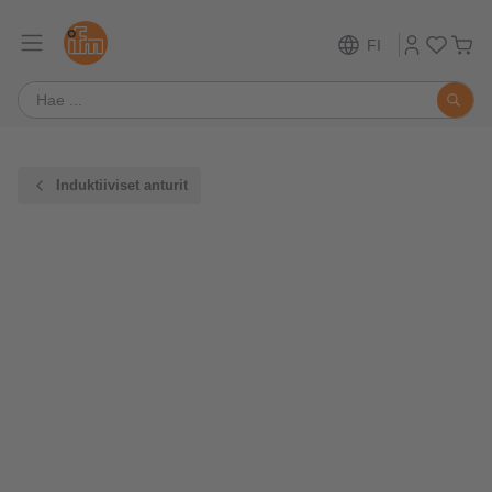
FI
Induktiiviset anturit