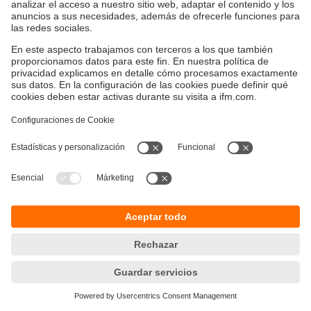
Sostenibilidad
Avisos legales
Condiciones generales de venta
Política de privacidad
Política de garantía
Accesibilidad
Sedes (EN)
Responsible Disclosure
Cookies
ifm electronic s.l.
Parc Mas Blau
Edificio Inbisa
c/ Garrotxa 6-8
08820 El Prat de Llobregat
Teléfono
+34 51 890 00 00
email
info.es@ifm.com
© ifm electronic gmbh
2026