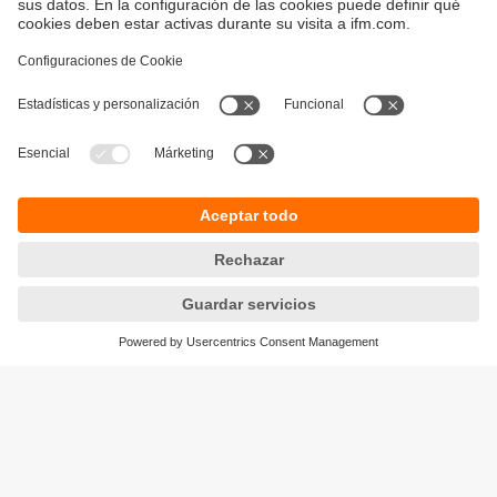
Sostenibilidad
Avisos legales
Condiciones generales de venta
Política de privacidad
Política de garantía
Accesibilidad
Sedes (EN)
Responsible Disclosure
Cookies
ifm electronic s.l.
Parc Mas Blau
Edificio Inbisa
c/ Garrotxa 6-8