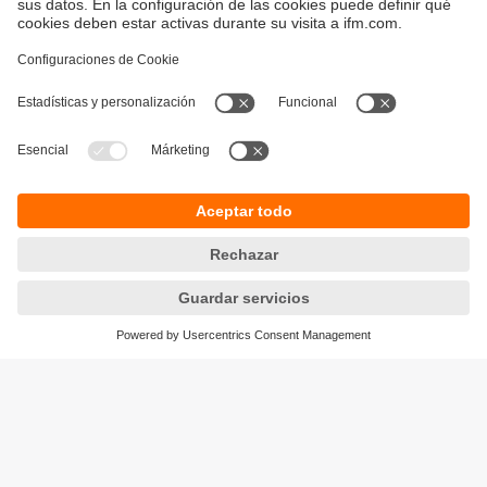
Sostenibilidad
Avisos legales
Condiciones generales de venta
Política de privacidad
Política de garantía
Accesibilidad
Sedes (EN)
Responsible Disclosure
Cookies
ifm electronic s.l.
Parc Mas Blau
Edificio Inbisa
c/ Garrotxa 6-8