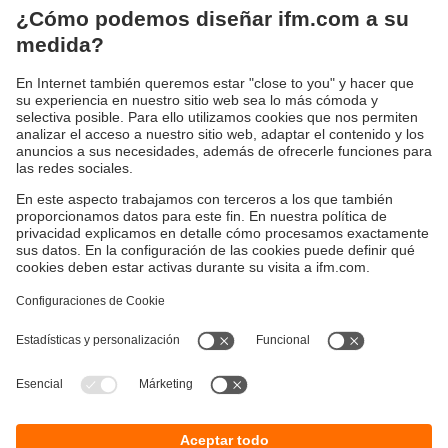
Sostenibilidad
Avisos legales
Condiciones generales de venta
Política de privacidad
Política de garantía
Accesibilidad
Sedes (EN)
Responsible Disclosure
Cookies
ifm electronic s.l.
Parc Mas Blau
Edificio Inbisa