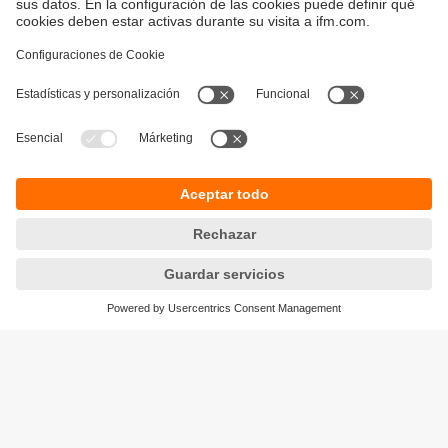
Sostenibilidad
Avisos legales
Condiciones generales de venta
Política de privacidad
Política de garantía
Accesibilidad
Sedes (EN)
Responsible Disclosure
Cookies
ifm electronic s.l.
Parc Mas Blau
Edificio Inbisa
c/ Garrotxa 6-8