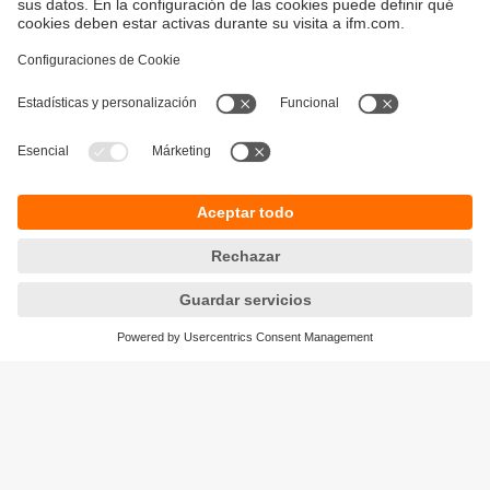
Sostenibilidad
Avisos legales
Condiciones generales de venta
Política de privacidad
Política de garantía
Accesibilidad
Sedes (EN)
Responsible Disclosure
Cookies
ifm electronic s.l.
Parc Mas Blau
Edificio Inbisa
c/ Garrotxa 6-8