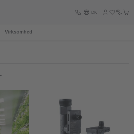
DK
Virksomhed
r