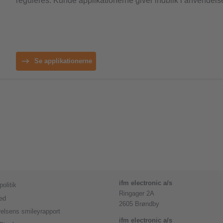
reguleres. Kunde applikationerne giver indblik i anvendels
Se applikationerne
ifm electronic a/s
olitik
Ringager 2A
ed
2605 Brøndby
elsens smileyrapport
ifm electronic a/s