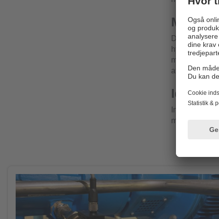
Mere ro
Det anvendte 
hydrolyse, som
modstandsdygti
af legionella,
Identisk
Installationsm
mulighed for e