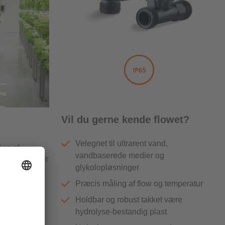
Vil du gerne kende flowet?
Velegnet til ultrarent vand,
ion af
vandbaserede medier og
r, hvilket gør
glykolopløsninger
ligetil end
Præcis måling af flow og temperatur
Holdbar og robust takket være
akninger
hydrolyse-bestandig plast