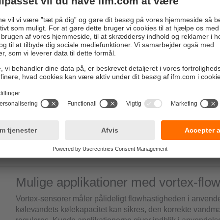
bust over for hydrolyse, tryk og tem
materiale er karakteriseret ved en høj modstandsdygtighed over
 har en positiv effekt på udstyrets levetid. Derudover er materia
gt over for mikrobiologiske angreb, hvilket reducerer risikoen f
 især i kølevandskredsløb.
e installationsmål
ålene svarer til den eksisterende vortex-generations mål, hvilket
n gnidningsløs omstilling til den nye generation.
Mulige applikationer med vortex-flo
Vortex-sensorer måler pålideligt flowhastigheden i anven
kølevandets kølekapacitet kan sikres, den korrekte vandmæ