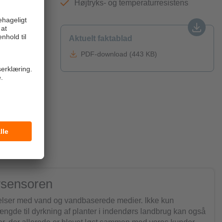
Højtryks- og temperaturresistens
peratur
Aktuelt faktablad
 for
let
PDF-download (443 KB)
or udvikling
 giver
wsensoren
delser med vand og vandbaserede medier. Ikke kun
ngde til dyrkning af planter i indendørs landbrug kan også