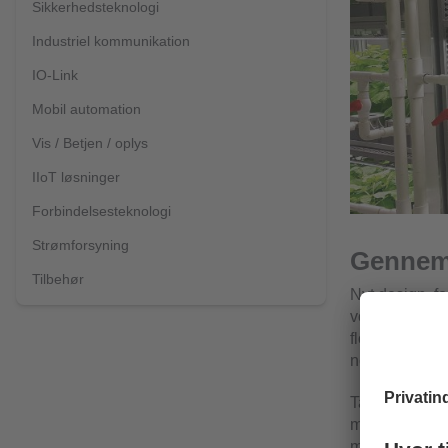
Sikkerhedsteknologi
Industriel kommunikation
IO-Link
Mobil automation
Vis / Betjen / oplys
IIoT løsninger
Forbindelsesteknologi
Strømforsyning
Gennemt
Tilbehør
Nyt design, f
vortexsensore
flowmåling af
nogensinde fø
Takket være d
minimeres: hus
modstandsdygt