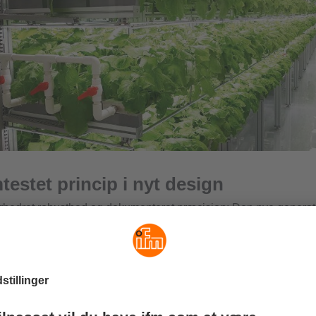
estet princip i nyt design
orbedret robusthed og dokumenteret præcision: Den nye generat
r imponerer over hele linjen med sine interne og eksterne værdie
 ultrarent vand, vandbaserede medier og glykolopløsninger mere 
r.
et nye design og nye materialer kunne antallet af indvendige p
et og hvirvellegemet er fremstillet i ét stykke, hvilket garanterer
igheden over for tryk og temperatur.