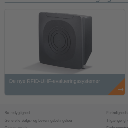
De nye RFID-UHF-evalueringssystemer
Bæredygtighed
Fortrolighedsp
Generelle Salgs- og Leveringsbetingelser
Tilgængeligh