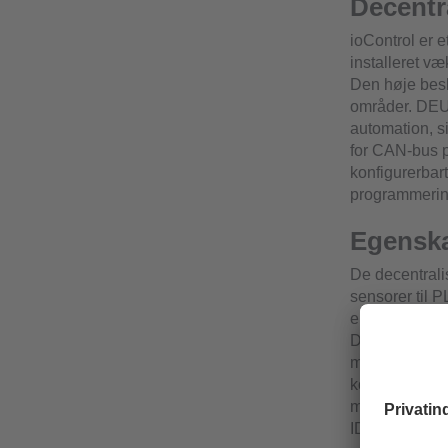
Decentr
ioControl er e
installeret v
Den høje besk
områder. DEUT
automation, s
for CAN-bus p
konfigurerbar
programmerin
Egenska
De decentrali
sensorer til 
eksempelvis f
DEUTSCH-stik 
mobilt brug, h
kommunikation
med enhedskon
ID. Et omfatte