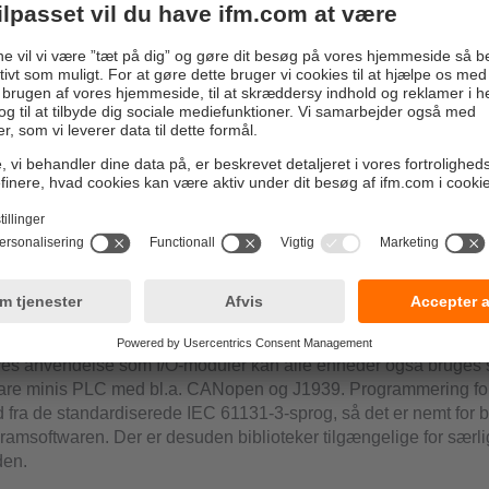
rbare ind- og udgange
d for en høj grad af fleksibilitet med konfigurerbare ind- og ud
 analoge og digitale indgange. De analoge indgange kan indst
 (0...20 mA) eller spændingsindgange (0...10 V/0...32 V). For di
oduler benyttesprofilen DSP 401. Indgangs- og udgangsfunktio
ureres via device object directory.
kken
en, som er designet i henhold til de gældende standarder for el
elser, er en moderne 32-bit processor. Dens overvågnings- og
nktioner muliggør pålidelig drift selv under ekstreme driftsforhol
rbar iht. IEC 61131-3 med CODESYS
eres anvendelse som I/O-moduler kan alle enheder også bruges s
re minis PLC med bl.a. CANopen og J1939. Programmering for
a de standardiserede IEC 61131-3-sprog, så det er nemt for b
amsoftwaren. Der er desuden biblioteker tilgængelige for særli
den.