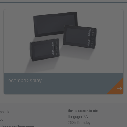
ecomatDisplay
ifm electronic a/s
olitik
Ringager 2A
ed
2605 Brøndby