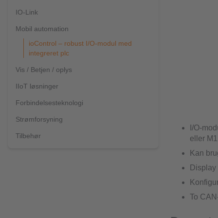
IO-Link
Mobil automation
ioControl – robust I/O-modul med
integreret plc
Vis / Betjen / oplys
IIoT løsninger
Forbindelsesteknologi
Strømforsyning
I/O-mod
Tilbehør
eller M1
Kan br
Display 
Konfigu
To CAN-