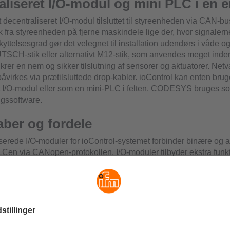
aliseret I/O-modul og mini PLC i én 
t decentraliseret I/O-modul tilsluttet til styreenheden via CAN-bu
æk fra styreenheden på fjerne maskindele lige der, hvor signaler
yttelsesgrad gør det velegnet til installation udendørs i våde 
SCH-stik eller alternativt M12-stik, som anvendes meget inden
ikrer en nem og sikker tilslutning af sensorer og aktuatorer. Ne
åvirkes via prætilsluttede drop-kabler. ioControl kan enten bru
t I/O-modul eller som en mini-PLC i felten. CODESYS bruges s
gssoftware.
ber og fordele
serede I/O-moduler for ioControl-systemet forbinder binære og 
PLCen via CANopen-protokollen. I/O-moduler tilbyder ekstra funkt
orbehandling af signaler. Det kompakte, glasfiberforstærkede h
med beskyttelse mod inverteret polaritet eller M12-stik, der er 
vilket giver alle de nødvendige tilslutningsmuligheder for input, 
 og programmering. Et integreret, tofarvet LED-display med tas
figuration, indikation af de vigtigste systemmeddelelser, baud
nde udvalg af tilslutningskabler tilbydes.