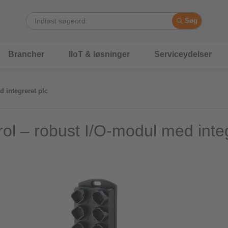
Søg
Brancher
IIoT & løsninger
Serviceydelser
 integreret plc
rol – robust I/O-modul med inte