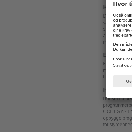
Konfigure
Der er mulighe
vælges mellem
strømindgange
analoge I/O-m
modulet konfig
Elektroni
Kernen af PLC
mobile anvend
beskyttelsesfu
Programme
Bortset fra d
programmerba
CODESYS ud fr
opbygge progr
for styreenhe