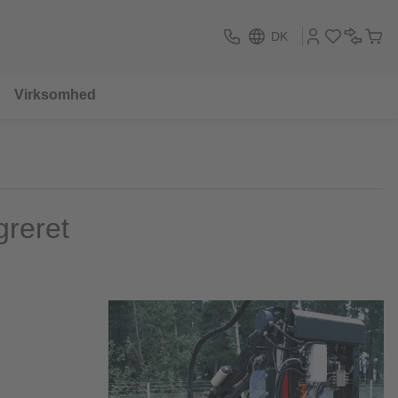
DK
Virksomhed
greret