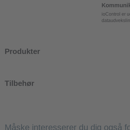
Kommunika
ioControl er 
dataudveksling
Produkter
Tilbehør
Måske interesserer du dig også f