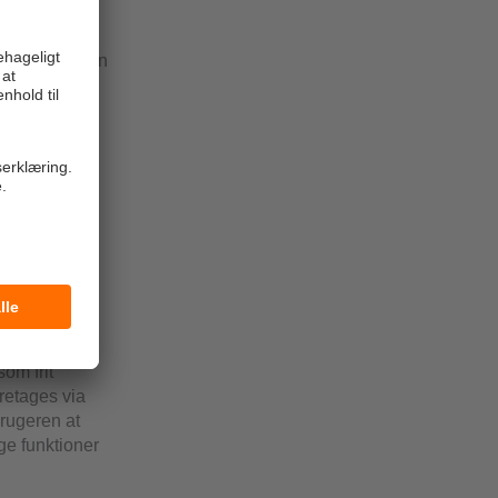
gange. Der kan
illes som
gitale og
nerne for
ektronik i
d.
om frit
etages via
rugeren at
ge funktioner