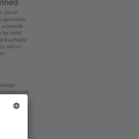
enhed
s. Det er
ne genereres.
og snavsede
 for mobil
tværksarbejde
ges som et
om
analoge
ionalitet som
us har
velegnede til
output,
tatur hjælper
 rate og node