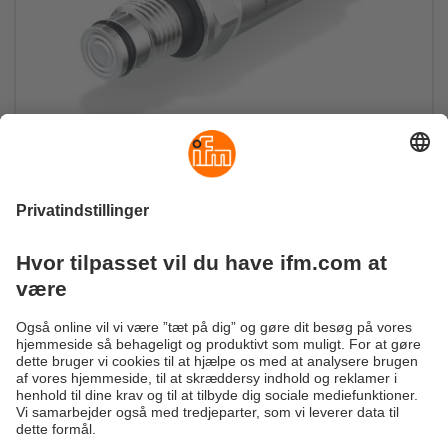
De nye miniaturetryksensorer for PL54
Forreste nedsænkede miniaturetryksensor med
G1/4 procestilslutning
Bæredygtighed
Generelle Salgs- og Leveringsbetingelser
Garanti politik