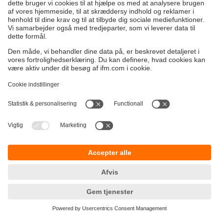
Bæredygtighed
Generelle Salgs- og Leveringsbetingelser
Garanti politik
Lokationer (EN)
ifm electronic a/s
Fortrolighedspolitik
Ringager 2A
Tilgængelighed
2605 Brøndby
Fødevarestyrelsens smileyrapport
ifm electronic a/s
Responsible Disclosure
Michael Drewsensvej 23
Cookies
8270 Højbjerg
Telefon
+45 70 20 11 08
E-mail
info.dk@ifm.com
Kontakt os
© ifm electronic gmbh 2026