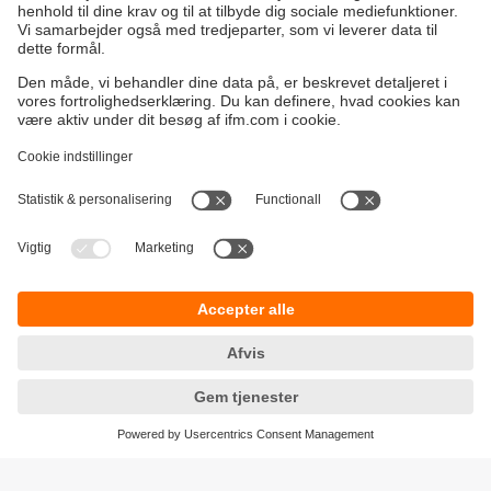
Bæredygtighed
Generelle Salgs- og Leveringsbetingelser
Garanti politik
Lokationer (EN)
ifm electronic a/s
Fortrolighedspolitik
Ringager 2A
Tilgængelighed