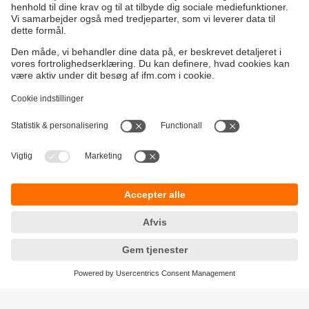
Bæredygtighed
Generelle Salgs- og Leveringsbetingelser
Garanti politik
Lokationer (EN)
ifm electronic a/s
Fortrolighedspolitik
Ringager 2A
Tilgængelighed