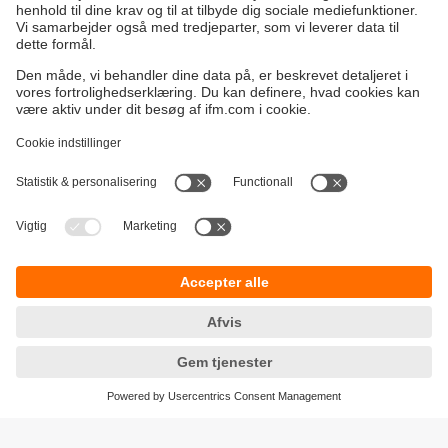
Bæredygtighed
Generelle Salgs- og Leveringsbetingelser
Garanti politik
Lokationer (EN)
ifm electronic a/s
Fortrolighedspolitik
Ringager 2A
Tilgængelighed