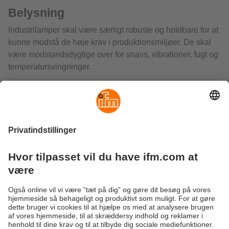
Belysning
Industrilamper skal være særligt robuste og holdbare for at
kunne modstå de høje krav i produktionsmiljøer. De skal
være modstandsdygtige over for snavs, vibrationer, fugt og
temperatursvingninger.
Et kompakt design og nem installation giver mulighed for
fleksibel brug, selv i trange eller svært tilgængelige
områder. Derudover er et højt lysudbytte kombineret med
et lavt energiforbrug afgørende.
Moderne LED-lys, som dem fra ifm, giver pålidelig
belysning af maskiner og installationer og har en høj
beskyttelsesgrad og et industrielt design.
Bæredygtighed