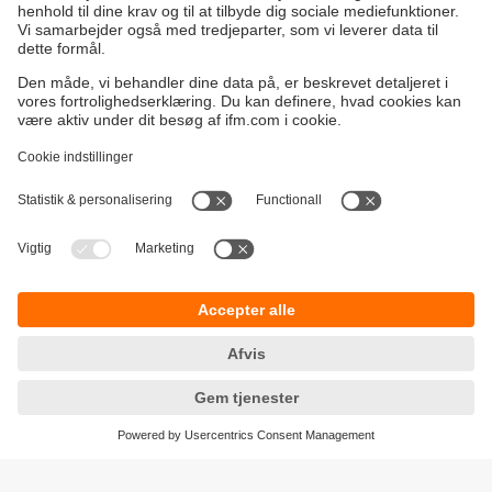
Bæredygtighed
Generelle Salgs- og Leveringsbetingelser
Garanti politik
Lokationer (EN)
ifm electronic a/s
Fortrolighedspolitik
Ringager 2A
Tilgængelighed