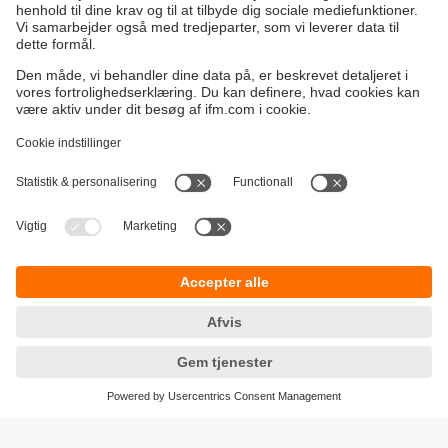
Bæredygtighed
Generelle Salgs- og Leveringsbetingelser
Garanti politik
Lokationer (EN)
ifm electronic a/s
Fortrolighedspolitik
Ringager 2A
Tilgængelighed