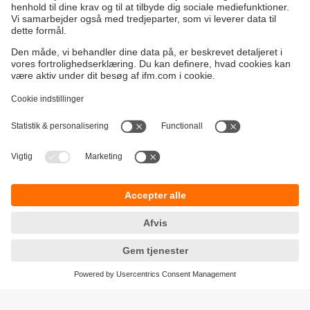
Bæredygtighed
Generelle Salgs- og Leveringsbetingelser
Garanti politik
Lokationer (EN)
ifm electronic a/s
Fortrolighedspolitik
Ringager 2A
Tilgængelighed