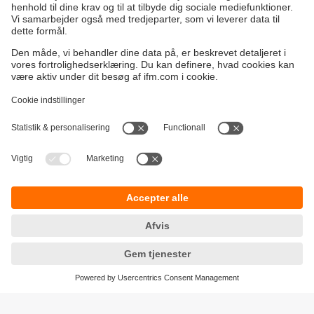
Bæredygtighed
Generelle Salgs- og Leveringsbetingelser
Garanti politik
Lokationer (EN)
ifm electronic a/s
Fortrolighedspolitik
Ringager 2A
Tilgængelighed