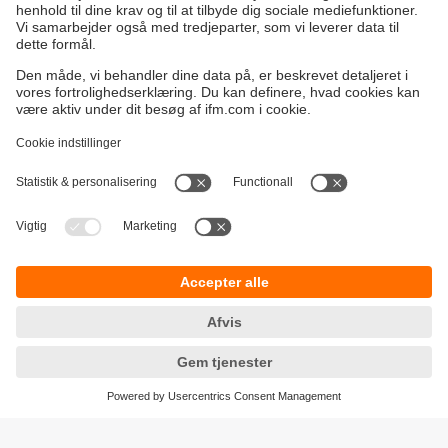
Bæredygtighed
Generelle Salgs- og Leveringsbetingelser
Garanti politik
Lokationer (EN)
ifm electronic a/s
Fortrolighedspolitik
Ringager 2A
Tilgængelighed