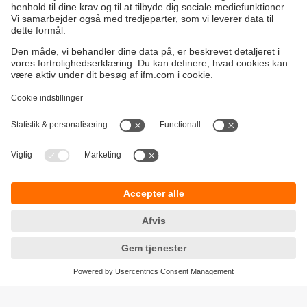
Bæredygtighed
Generelle Salgs- og Leveringsbetingelser
Garanti politik
Lokationer (EN)
ifm electronic a/s
Fortrolighedspolitik
Ringager 2A
Tilgængelighed