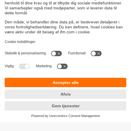
Bæredygtighed
Generelle Salgs- og Leveringsbetingelser
Garanti politik
Lokationer (EN)
ifm electronic a/s
Fortrolighedspolitik
Ringager 2A
Tilgængelighed