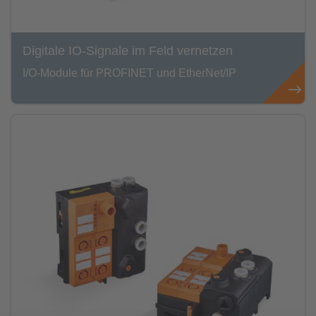
Digitale IO-Signale im Feld vernetzen
I/O-Module für PROFINET und EtherNet/IP