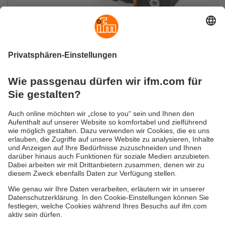
Pneumatik per IO-Link steuern
AirBoxen mit IO-Link
Versandkosten
AGB
Gewährleistung
Barrierefreiheit
Warenrücklieferungen
Impressum
Kontakt
Datenschutz
Standorte (EN)
Responsible Disclosure
Cookies